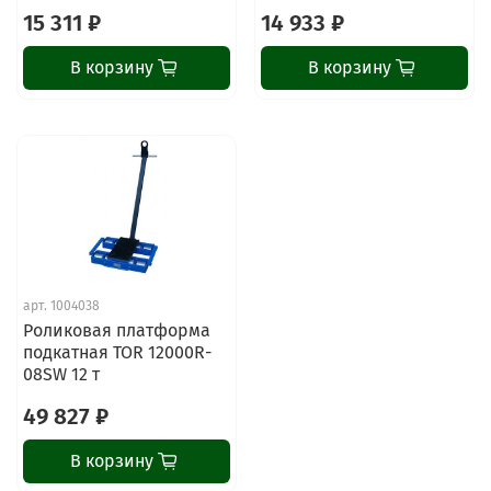
15 311 ₽
14 933 ₽
В корзину
В корзину
ChatApp
online
Наши мессенджеры
Свяжитесь с нами через любой удобный
арт.
1004038
мессенджер!
Роликовая платформа
подкатная TOR 12000R-
08SW 12 т
Написать менеджеру в MAX
49 827 ₽
Отдел продаж и сервис
В корзину