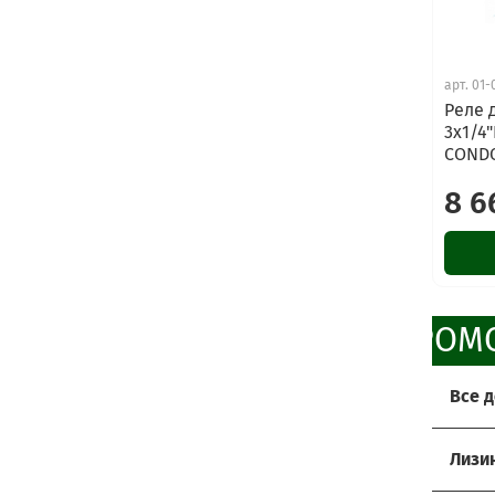
арт.
01-
Реле 
3х1/4"
CONDO
8 6
ПРОМО
Все 
Хоти
Лизи
Мы р