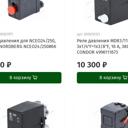
00001971
арт.
000010121
давления для NCEO24/250,
Реле давления MDR3/11
 NORDBERG NCEO24/250#66
3х1/4"F+1х3/8"F, 16 А, 38
CONDOR 4996111673
10 ₽
10 300 ₽
В корзину
В корзину