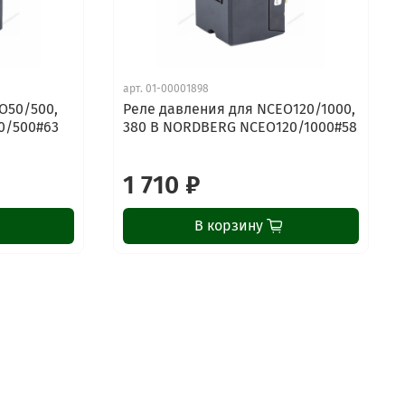
арт.
01-00001898
O50/500,
Реле давления для NCEO120/1000,
0/500#63
380 В NORDBERG NCEO120/1000#58
1 710 ₽
В корзину
ChatApp