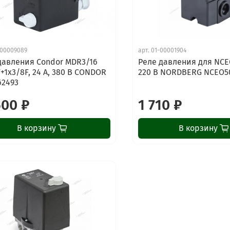
00009089
арт.
01-00001904
давления Condor MDR3/16
Реле давления для NCE
F+1х3/8F, 24 А, 380 В CONDOR
220 В NORDBERG NCEO5
62493
500 ₽
1 710 ₽
В корзину
В корзину