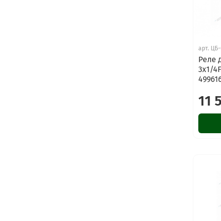
арт.
ЦБ-
Реле 
3х1/4
49961
11 