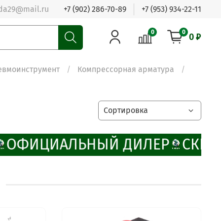
da29@mail.ru
+7 (902) 286-70-89
+7 (953) 934-22-11
0
0
0 ₽
евмоинструмент
Компрессорная арматура
ОФИЦИАЛЬНЫЙ ДИЛЕР
СКИД