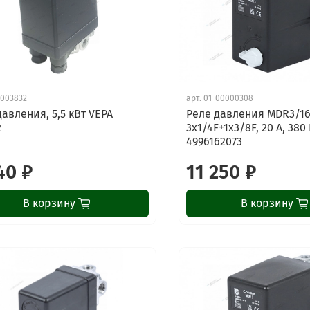
003832
арт.
01-00000308
давления, 5,5 кВт VEPA
Реле давления MDR3/1
2
3х1/4F+1х3/8F, 20 А, 38
4996162073
40 ₽
11 250 ₽
В корзину
В корзину