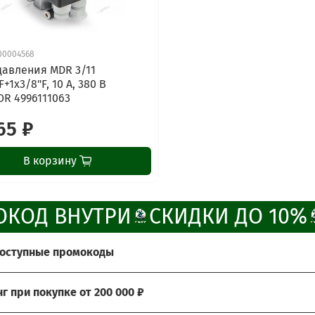
00004568
давления MDR 3/11
F+1х3/8"F, 10 А, 380 В
R 4996111063
65 ₽
В корзину
КОД ВНУТРИ
СКИДКИ ДО 10%
доступные промокоды
те получить больше выгоды?
нг при покупке от 200 000 ₽
ады предложить Вам возможность воспользоваться наши