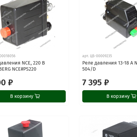
00018056
арт.
ЦБ-00009235
давления NCE, 220 В
Реле давления 13-18 A
ERG NCE#PS220
504/D
00 ₽
7 395 ₽
В корзину
В корзину