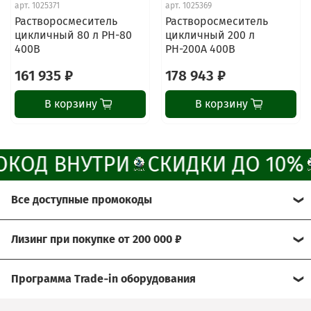
Свяжитесь с нами через любой удобный
арт.
1025371
арт.
1025369
мессенджер!
Растворосмеситель
Растворосмеситель
цикличный 80 л РН-80
цикличный 200 л
400В
РН-200А 400В
Написать менеджеру в MAX
161 935 ₽
178 943 ₽
Отдел продаж и сервис
В корзину
В корзину
Электронная почта
Позвонить
КОД ВНУТРИ
СКИДКИ ДО 10%
Telegram-канал
Все доступные промокоды
Группа Вконтакте
Хотите получить больше выгоды?
Лизинг при покупке от 200 000 ₽
Канал MAX
Мы рады предложить Вам возможность
Условия:
воспользоваться нашими эксклюзивными
Программа Trade‑in оборудования
промокодами.
- договор через лизинговую компанию
Сдайте свое б/у оборудование, а его стоимость мы
Просто активируйте их при оформлении заказа и