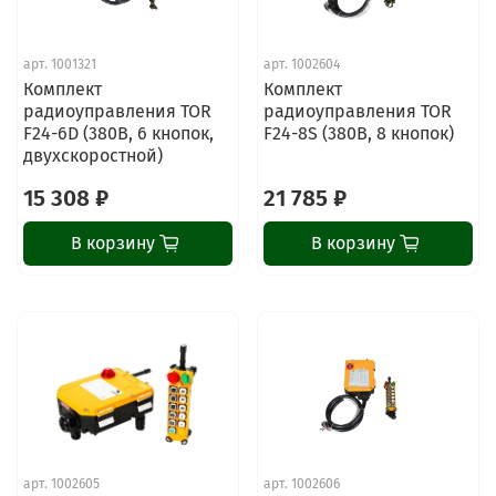
арт.
1001321
арт.
1002604
Комплект
Комплект
радиоуправления TOR
радиоуправления TOR
F24-6D (380В, 6 кнопок,
F24-8S (380В, 8 кнопок)
двухскоростной)
15 308 ₽
21 785 ₽
В корзину
В корзину
ChatApp
online
Наши мессенджеры
Свяжитесь с нами через любой удобный
арт.
1002605
арт.
1002606