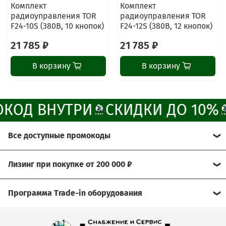
мессенджер!
Комплект
Комплект
радиоуправления TOR
радиоуправления TOR
F24-10S (380В, 10 кнопок)
F24-12S (380В, 12 кнопок)
Написать менеджеру в MAX
21 785 ₽
21 785 ₽
Отдел продаж и сервис
В корзину
В корзину
Электронная почта
Позвонить
КОД ВНУТРИ
СКИДКИ ДО 10%
Telegram-канал
Все доступные промокоды
Группа Вконтакте
Хотите получить больше выгоды?
Лизинг при покупке от 200 000 ₽
Канал MAX
Мы рады предложить Вам возможность
Условия:
воспользоваться нашими эксклюзивными
Программа Trade‑in оборудования
промокодами.
- договор через лизинговую компанию
Сдайте свое б/у оборудование, а его стоимость мы
Просто активируйте их при оформлении заказа и
- условия подбираются индивидуально
зачтём при покупке нового!