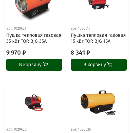
арт.
1020621
арт.
1020619
Пушка тепловая газовая
Пушка тепловая газовая
35 кВт TOR BJG-35A
15 кВт TOR BJG-15A
9 970 ₽
8 341 ₽
В корзину
В корзину
ChatApp
online
Наши мессенджеры
Свяжитесь с нами через любой удобный
мессенджер!
арт.
1020620
арт.
1020626