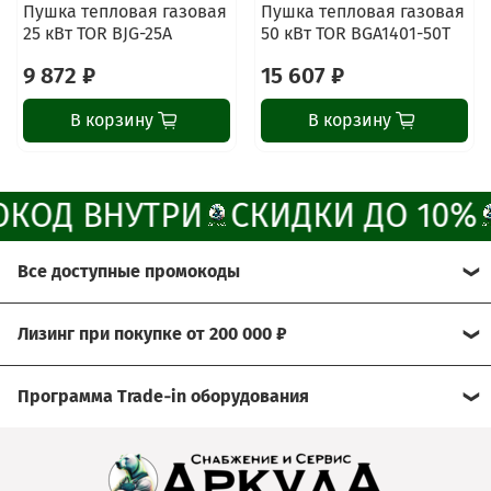
Пушка тепловая газовая
Пушка тепловая газовая
25 кВт TOR BJG-25A
50 кВт TOR BGA1401-50T
Написать менеджеру в MAX
9 872 ₽
15 607 ₽
Отдел продаж и сервис
В корзину
В корзину
Электронная почта
Позвонить
КОД ВНУТРИ
СКИДКИ ДО 10%
Telegram-канал
Все доступные промокоды
Группа Вконтакте
Хотите получить больше выгоды?
Лизинг при покупке от 200 000 ₽
Канал MAX
Мы рады предложить Вам возможность
Условия:
воспользоваться нашими эксклюзивными
Программа Trade‑in оборудования
промокодами.
- договор через лизинговую компанию
Сдайте свое б/у оборудование, а его стоимость мы
Просто активируйте их при оформлении заказа и
- условия подбираются индивидуально
зачтём при покупке нового!
получите скидку до 10%.
- предварительное решение можно узнать