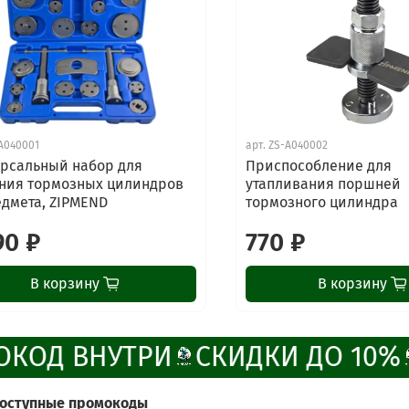
A040001
арт.
ZS-A040002
рсальный набор для
Приспособление для
ния тормозных цилиндров
утапливания поршней
едмета, ZIPMEND
тормозного цилиндра
90 ₽
770 ₽
В корзину
В корзину
КОД ВНУТРИ
СКИДКИ ДО 10%
доступные промокоды