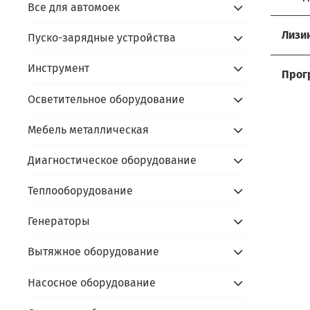
Все для автомоек
Хоти
Лизи
Пуско-зарядные устройства
Мы р
Услов
Инструмент
Прос
Прог
- до
Осветительное оборудование
Сдайт
Акти
- ус
- пр
Мебель металлическая
Алго
prom
- под
- пр
prom
Диагностическое оборудование
- по
В чём
- сда
Скидк
Теплооборудование
- не
- обо
Оста
Генераторы
- фи
- пр
Вытяжное оборудование
Каль
Насосное оборудование