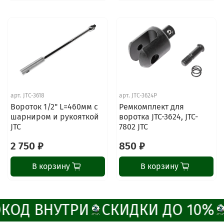
ChatApp
online
Наши мессенджеры
Свяжитесь с нами через любой удобный
арт.
JTC-3618
арт.
JTC-3624P
мессенджер!
Вороток 1/2" L=460мм с
Ремкомплект для
шарниром и рукояткой
воротка JTC-3624, JTC-
JTC
7802 JTC
Написать менеджеру в MAX
2 750 ₽
850 ₽
Отдел продаж и сервис
В корзину
В корзину
Электронная почта
Позвонить
КОД ВНУТРИ
СКИДКИ ДО 10%