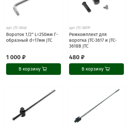
арт.
JTC-3040
арт.
JTC-3617P
Вороток 1/2" L=250мм Г-
Ремкомплект для
образный d=17мм JTC
воротка JTC-3617 и JTC-
3618B JTC
1 000 ₽
480 ₽
В корзину
В корзину