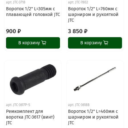
арт.
JTC-3718
арт.
JTC-7802
Вороток 1/2" L=305мм с
Вороток 1/2" L=760мм с
плавающей головкой JTC
шарниром и рукояткой
JTC
900 ₽
3 850 ₽
В корзину
В корзину
арт.
JTC-3617P-S
арт.
JTC-3618B
Ремкомплект для
Вороток 1/2" L=460мм с
воротка JTC-3617 (винт)
шарниром и рукояткой
JTC
JTC