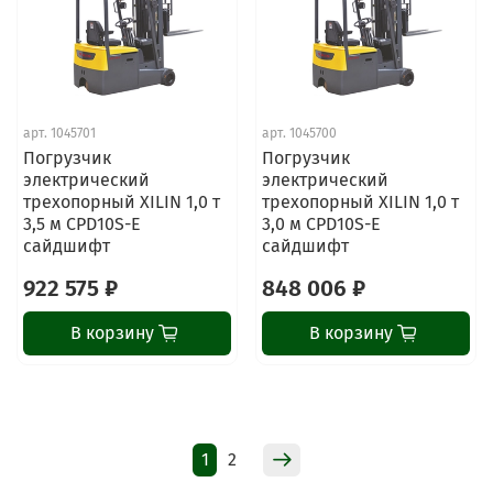
арт.
1045701
арт.
1045700
Погрузчик
Погрузчик
ChatApp
электрический
электрический
online
трехопорный XILIN 1,0 т
трехопорный XILIN 1,0 т
3,5 м CPD10S-E
3,0 м CPD10S-E
сайдшифт
сайдшифт
Наши мессенджеры
922 575 ₽
848 006 ₽
Свяжитесь с нами через любой удобный
мессенджер!
В корзину
В корзину
Написать менеджеру в MAX
Отдел продаж и сервис
1
2
Электронная почта