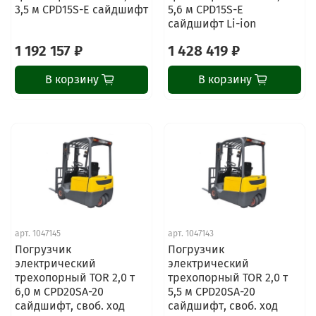
3,5 м CPD15S-E сайдшифт
5,6 м CPD15S-E
сайдшифт Li-ion
1 192 157 ₽
1 428 419 ₽
В корзину
В корзину
арт.
1047145
арт.
1047143
Погрузчик
Погрузчик
электрический
электрический
трехопорный TOR 2,0 т
трехопорный TOR 2,0 т
6,0 м CPD20SA-20
5,5 м CPD20SA-20
сайдшифт, своб. ход
сайдшифт, своб. ход