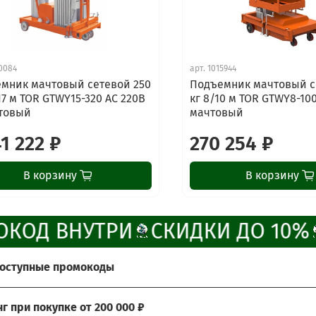
0084
арт.
1015944
мник мачтовый сетевой 250
Подъемник мачтовый с
17 м TOR GTWY15-320 AC 220В
кг 8/10 м TOR GTWY8-100
товый
мачтовый
41 222 ₽
270 254 ₽
В корзину
В корзину
КОД ВНУТРИ
СКИДКИ ДО 10%
доступные промокоды
те получить больше выгоды?
нг при покупке от 200 000 ₽