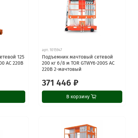
арт.
1015947
етевой 125
Подъемник мачтовый сетевой
00 AC 220В
200 кг 6/8 м TOR GTWY6-200S AC
220В 2-мачтовый
371 446 ₽
В корзину