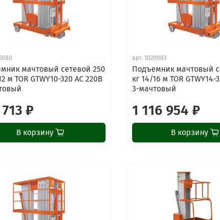
0080
арт.
1020083
мник мачтовый сетевой 250
Подъемник мачтовый с
/12 м TOR GTWY10-320 AC 220В
кг 14/16 м TOR GTWY14-3
товый
3-мачтовый
 713 ₽
1 116 954 ₽
В корзину
В корзину