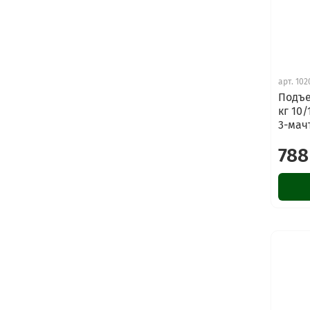
арт.
102
Подъе
кг 10
3-мач
788