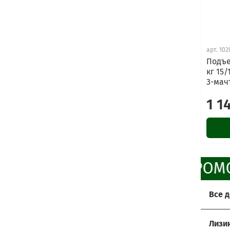
арт.
102
Подъе
кг 15/
3-мач
1 1
ПРОМО
Все 
Хоти
Лизи