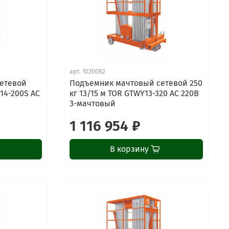
арт.
1020082
етевой
Подъемник мачтовый сетевой 250
Y14-200S AC
кг 13/15 м TOR GTWY13-320 AC 220В
3-мачтовый
1 116 954 ₽
В корзину