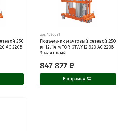
арт.
1020081
етевой 250
Подъемник мачтовый сетевой 250
20 AC 220В
кг 12/14 м TOR GTWY12-320 AC 220В
3-мачтовый
847 827 ₽
В корзину