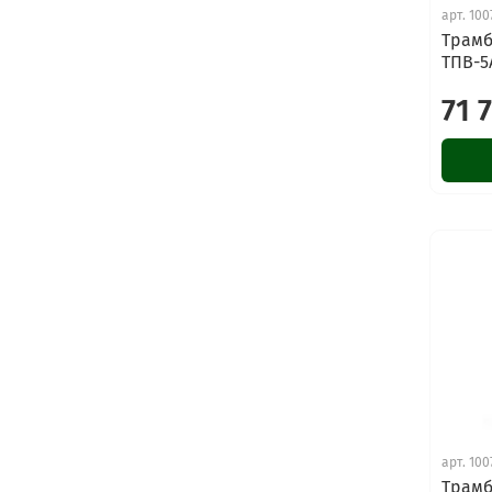
арт.
100
Трамб
ТПВ-5
71 
арт.
100
Трамб