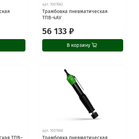
арт.
1007662
ская
Трамбовка пневматическая
ТПВ-4АУ
56 133 ₽
В корзину
ChatApp
online
Наши мессенджеры
арт.
1007660
Свяжитесь с нами через любой удобный
ская ТПВ–
Трамбовка пневматическая
мессенджер!