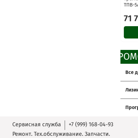
ТПВ-5
71 
ПРОМ
Все 
Хоти
Лизи
Мы р
Услов
Прос
Прог
- до
Сдайт
Акти
- ус
Сервисная служба
+7 (999) 168-04-93
- пр
Алго
Ремонт. Тех.обслуживание. Запчасти.
prom
- под