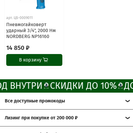
Наши мессенджеры
Свяжитесь с нами через любой удобный
арт.
ЦБ-0009011
мессенджер!
Пневмогайковерт
ударный 3/4", 2000 Нм
NORDBERG NP16160
Написать менеджеру в MAX
14 850 ₽
Отдел продаж и сервис
В корзину
Электронная почта
Позвонить
Д ВНУТРИ
СКИДКИ ДО 10%
Д
Telegram-канал
Все доступные промокоды
Группа Вконтакте
Хотите получить больше выгоды?
Лизинг при покупке от 200 000 ₽
Канал MAX
Мы рады предложить Вам возможность
Условия: