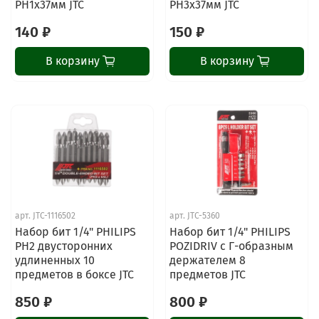
PH1х37мм JTC
PH3х37мм JTC
140 ₽
150 ₽
В корзину
В корзину
ChatApp
online
Наши мессенджеры
арт.
JTC-1116502
арт.
JTC-5360
Свяжитесь с нами через любой удобный
Набор бит 1/4" PHILIPS
Набор бит 1/4" PHILIPS
мессенджер!
PH2 двусторонних
POZIDRIV с Г-образным
удлиненных 10
держателем 8
предметов в боксе JTC
предметов JTC
Написать менеджеру в MAX
850 ₽
800 ₽
Отдел продаж и сервис