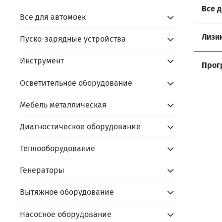
Все 
Все для автомоек
Хоти
Лизи
Пуско-зарядные устройства
Мы р
Услов
Инструмент
Прос
Прог
- до
Осветительное оборудование
Сдайт
Акти
- ус
- пр
Мебель металлическая
Алго
prom
- под
- пр
prom
Диагностическое оборудование
- по
В чём
- сда
Скидк
Теплооборудование
- не
- обо
Оста
Генераторы
- фи
- пр
Вытяжное оборудование
Каль
Насосное оборудование