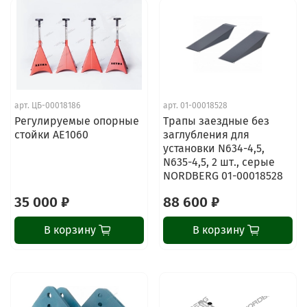
арт.
ЦБ-00018186
арт.
01-00018528
Регулируемые опорные
Трапы заездные без
стойки AE1060
заглубления для
установки N634-4,5,
N635-4,5, 2 шт., серые
NORDBERG 01-00018528
35 000 ₽
88 600 ₽
В корзину
В корзину