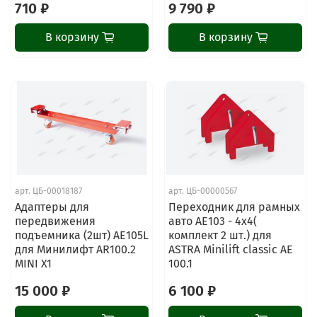
710 ₽
9 790 ₽
В корзину
В корзину
арт.
ЦБ-00018187
арт.
ЦБ-00000567
Адаптеры для
Переходник для рамных
передвижения
авто AE103 - 4х4(
подъемника (2шт) AE105L
комплект 2 шт.) для
для Минилифт AR100.2
ASTRA Minilift classic AE
MINI X1
100.1
15 000 ₽
6 100 ₽