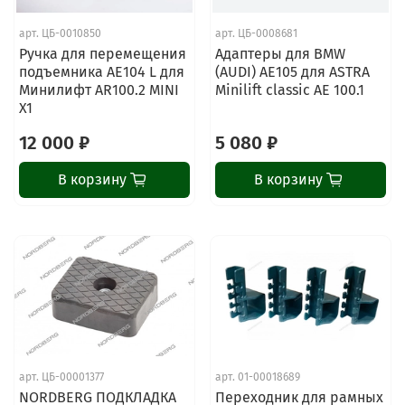
арт.
ЦБ-0010850
арт.
ЦБ-0008681
Ручка для перемещения
Адаптеры для BMW
подъемника AE104 L для
(AUDI) AE105 для ASTRA
Минилифт AR100.2 MINI
Minilift classic AE 100.1
X1
12 000 ₽
5 080 ₽
В корзину
В корзину
ChatApp
online
арт.
ЦБ-00001377
арт.
01-00018689
NORDBERG ПОДКЛАДКА
Переходник для рамных
Наши мессенджеры