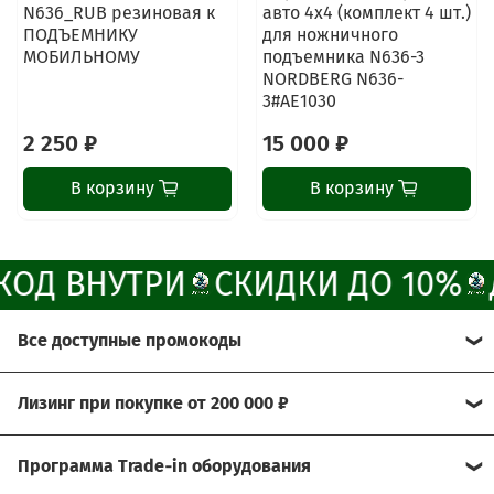
N636_RUB резиновая к
авто 4х4 (комплект 4 шт.)
Свяжитесь с нами через любой удобный
ПОДЪЕМНИКУ
для ножничного
мессенджер!
МОБИЛЬНОМУ
подъемника N636-3
NORDBERG N636-
3#AE1030
Написать менеджеру в MAX
2 250 ₽
15 000 ₽
Отдел продаж и сервис
В корзину
В корзину
Электронная почта
Позвонить
ОД ВНУТРИ
СКИДКИ ДО 10%
Telegram-канал
Все доступные промокоды
Группа Вконтакте
Хотите получить больше выгоды?
Лизинг при покупке от 200 000 ₽
Канал MAX
Мы рады предложить Вам возможность
Условия:
воспользоваться нашими эксклюзивными
Программа Trade‑in оборудования
промокодами.
- договор через лизинговую компанию