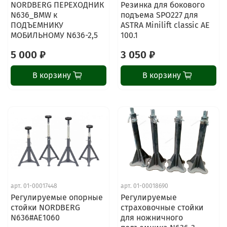
NORDBERG ПЕРЕХОДНИК
Резинка для бокового
N636_BMW к
подъема SPO227 для
ПОДЪЕМНИКУ
ASTRA Minilift classic AE
МОБИЛЬНОМУ N636-2,5
100.1
5 000 ₽
3 050 ₽
В корзину
В корзину
арт.
01-00017448
арт.
01-00018690
Регулируемые опорные
Регулируемые
стойки NORDBERG
страховочные стойки
N636#AE1060
для ножничного