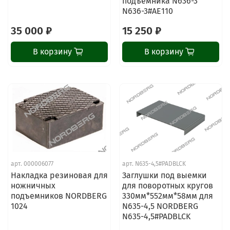
подъемника N636-3
N636-3#AE110
35 000 ₽
15 250 ₽
В корзину
В корзину
арт.
000006077
арт.
N635-4,5#PADBLCK
Накладка резиновая для
Заглушки под выемки
ножничных
для поворотных кругов
подъемников NORDBERG
330мм*552мм*58мм для
1024
N635-4,5 NORDBERG
N635-4,5#PADBLCK