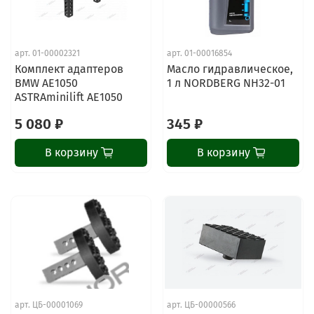
арт.
01-00002321
арт.
01-00016854
Комплект адаптеров
Масло гидравлическое,
BMW AE1050
1 л NORDBERG NH32-01
ASTRAminilift AE1050
5 080 ₽
345 ₽
В корзину
В корзину
арт.
ЦБ-00001069
арт.
ЦБ-00000566