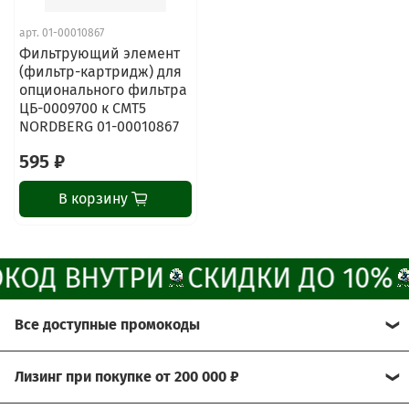
арт.
01-00010867
Наши мессенджеры
Фильтрующий элемент
Свяжитесь с нами через любой удобный
(фильтр-картридж) для
мессенджер!
опционального фильтра
ЦБ-0009700 к CMT5
NORDBERG 01-00010867
Написать менеджеру в MAX
595 ₽
Отдел продаж и сервис
В корзину
Электронная почта
Позвонить
КОД ВНУТРИ
СКИДКИ ДО 10%
Telegram-канал
Все доступные промокоды
Группа Вконтакте
Хотите получить больше выгоды?
Лизинг при покупке от 200 000 ₽
Канал MAX
Мы рады предложить Вам возможность