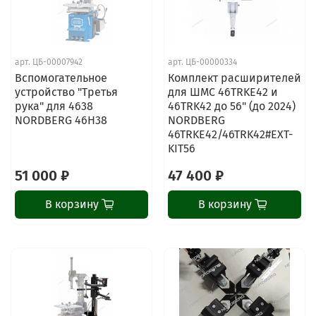
арт.
ЦБ-00007942
арт.
ЦБ-00000334
Вспомогательное
Комплект расширителей
устройство "Третья
для ШМС 46TRKE42 и
рука" для 4638
46TRK42 до 56" (до 2024)
NORDBERG 46H38
NORDBERG
46TRKE42/46TRK42#EXT-
KIT56
51 000 ₽
47 400 ₽
В корзину
В корзину