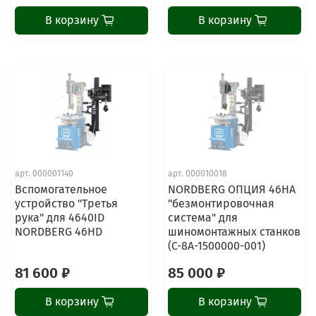
В корзину
В корзину
ChatApp
online
арт.
000001140
арт.
000010018
Наши мессенджеры
Вспомогательное
NORDBERG ОПЦИЯ 46HA
Свяжитесь с нами через любой удобный
устройство "Третья
"безмонтировочная
мессенджер!
рука" для 4640ID
система" для
NORDBERG 46HD
шиномонтажных станков
(C-8A-1500000-001)
Написать менеджеру в MAX
81 600 ₽
85 000 ₽
Отдел продаж и сервис
В корзину
В корзину