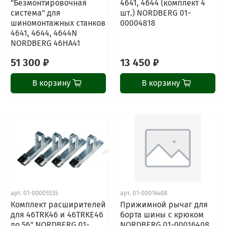
"Безмонтировочная
4641, 4644 (комплект 4
система" для
шт.) NORDBERG 01-
шиномонтажных станков
00004818
4641, 4644, 4644N
NORDBERG 46HA41
51 300 ₽
13 450 ₽
В корзину
В корзину
арт.
01-00005535
арт.
01-00016408
Комплект расширителей
Прижимной рычаг для
для 46TRK46 и 46TRKE46
борта шины с крюком
до 56" NORDBERG 01-
NORDBERG 01-00016408