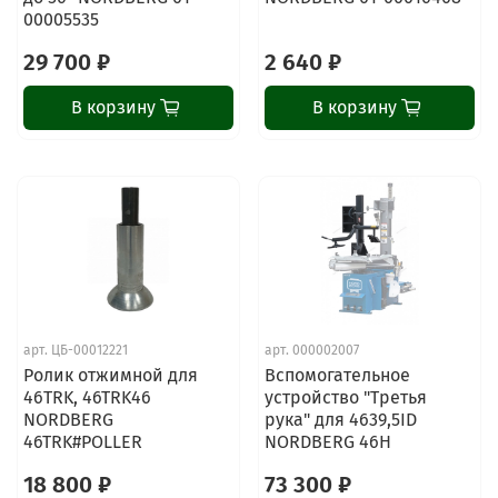
00005535
29 700 ₽
2 640 ₽
В корзину
В корзину
арт.
ЦБ-00012221
арт.
000002007
Ролик отжимной для
Вспомогательное
46TRK, 46TRK46
устройство "Третья
NORDBERG
рука" для 4639,5ID
46TRK#POLLER
NORDBERG 46H
18 800 ₽
73 300 ₽