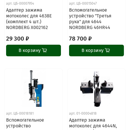
арт.
ЦБ-00007954
арт.
ЦБ-00015047
Адаптер зажима
Вспомогательное
мотоколес для 4638E
устройство "Третья
(комплект 4 шт.)
рука" для 4644
NORDBERG X002162
NORDBERG 46HR44
29 300 ₽
78 700 ₽
В корзину
В корзину
арт.
ЦБ-00018181
арт.
01-00004818
Вспомогательное
Адаптер зажима
устройство
мотоколес для 4644N,