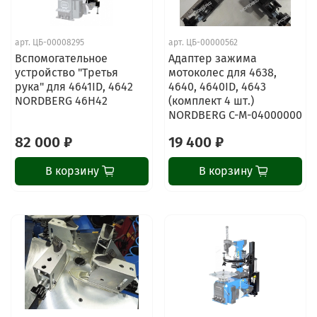
арт.
ЦБ-00008295
арт.
ЦБ-00000562
Вспомогательное
Адаптер зажима
устройство "Третья
мотоколес для 4638,
рука" для 4641ID, 4642
4640, 4640ID, 4643
NORDBERG 46H42
(комплект 4 шт.)
NORDBERG C-M-04000000
82 000 ₽
19 400 ₽
В корзину
В корзину