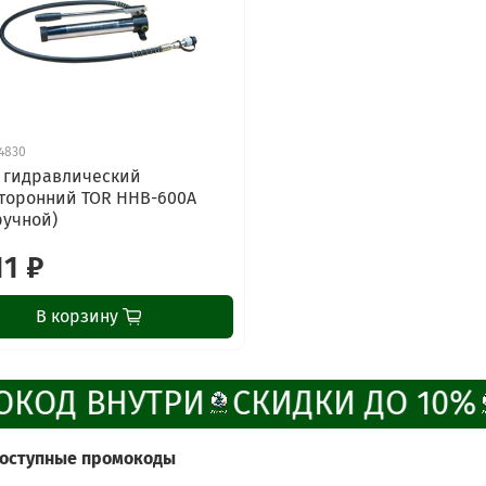
4830
 гидравлический
торонний TOR HHB-600A
ручной)
11 ₽
В корзину
КОД ВНУТРИ
СКИДКИ ДО 10%
доступные промокоды