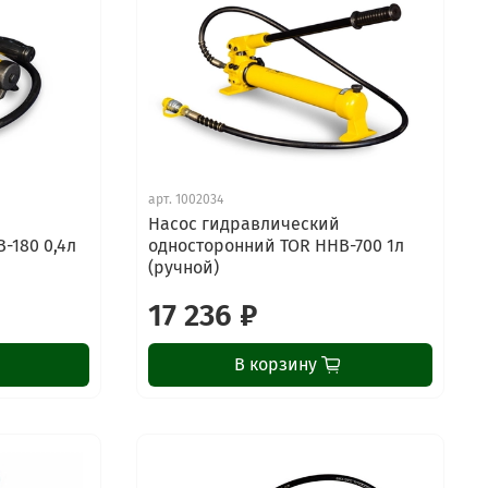
арт.
1002034
Насос гидравлический
-180 0,4л
односторонний TOR HHB-700 1л
(ручной)
17 236 ₽
В корзину