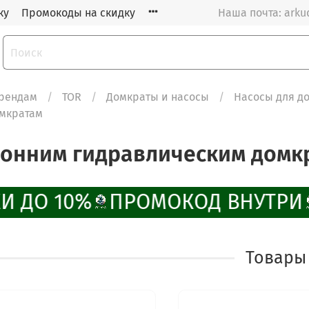
ку
Промокоды на скидку
Наша почта: arku
рендам
TOR
Домкраты и насосы
Насосы для д
омкратам
ронним гидравлическим домк
И ДО 10%
ПРОМОКОД ВНУТРИ
Товары