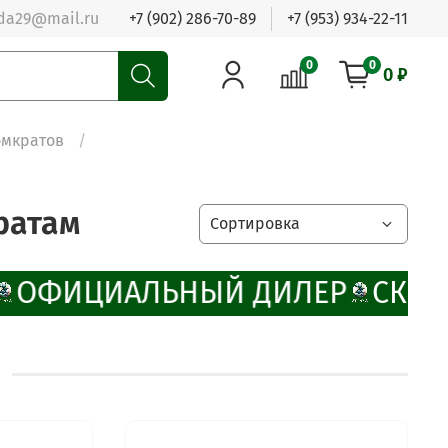
da29@mail.ru
+7 (902) 286-70-89
+7 (953) 934-22-11
0
0
0 ₽
омкратов
ратам
ОФИЦИАЛЬНЫЙ ДИЛЕР
СКИД