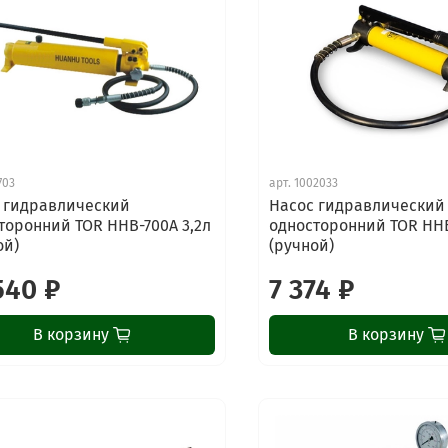
703
арт.
1002033
 гидравлический
Насос гидравлический
торонний TOR HHB-700A 3,2л
односторонний TOR HHB
ой)
(ручной)
540 ₽
7 374 ₽
В корзину
В корзину