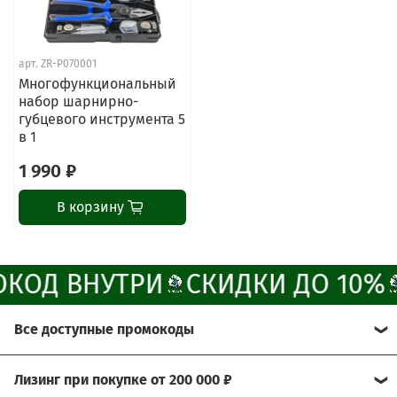
Наши мессенджеры
арт.
ZR-P070001
Свяжитесь с нами через любой удобный
Многофункциональный
мессенджер!
набор шарнирно-
губцевого инструмента 5
в 1
Написать менеджеру в MAX
1 990 ₽
Отдел продаж и сервис
В корзину
Электронная почта
Позвонить
КОД ВНУТРИ
СКИДКИ ДО 10%
Telegram-канал
Все доступные промокоды
Группа Вконтакте
Хотите получить больше выгоды?
Лизинг при покупке от 200 000 ₽