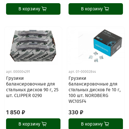
В корзину
В корзину
арт.
000004291
арт.
01-00002844
Грузики
Грузики
ChatApp
балансировочные для
балансировочные для
online
стальных дисков 90 г, 25
стальных дисков Fe 10 г,
шт. CLIPPER 0290
100 шт. NORDBERG
WC10SF4
Наши мессенджеры
1 850 ₽
330 ₽
Свяжитесь с нами через любой удобный
мессенджер!
В корзину
В корзину