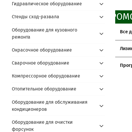
Гидравлическое оборудование
ПРОМО
Стенды сход-развала
Оборудование для кузовного
Все 
ремонта
Хоти
Лизи
Окрасочное оборудование
Мы р
Услов
Сварочное оборудование
Прос
Прог
- до
Компрессорное оборудование
Сдайт
Акти
- ус
- пр
Алго
Отопительное оборудование
prom
- под
- пр
prom
Оборудование для обслуживания
- по
В чём
кондиционеров
- сда
Скидк
- не
Оборудование для очистки
- обо
Оста
форсунок
- фи