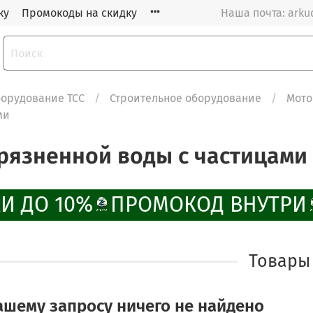
ку
Промокоды на скидку
Наша почта: arku
орудование ТСС
Строительное оборудование
Мот
ми
рязненной воды с частицами
И ДО 10%
ПРОМОКОД ВНУТРИ
Товары
ашему запросу ничего не найдено