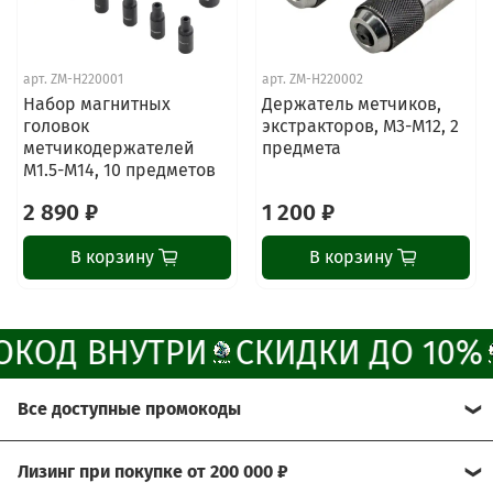
Наши мессенджеры
арт.
ZM-H220001
арт.
ZM-H220002
Свяжитесь с нами через любой удобный
Набор магнитных
Держатель метчиков,
мессенджер!
головок
экстракторов, М3-М12, 2
метчикодержателей
предмета
M1.5-M14, 10 предметов
Написать менеджеру в MAX
2 890 ₽
1 200 ₽
Отдел продаж и сервис
В корзину
В корзину
Электронная почта
Позвонить
КОД ВНУТРИ
СКИДКИ ДО 10%
Telegram-канал
Все доступные промокоды
Группа Вконтакте
Хотите получить больше выгоды?
Лизинг при покупке от 200 000 ₽