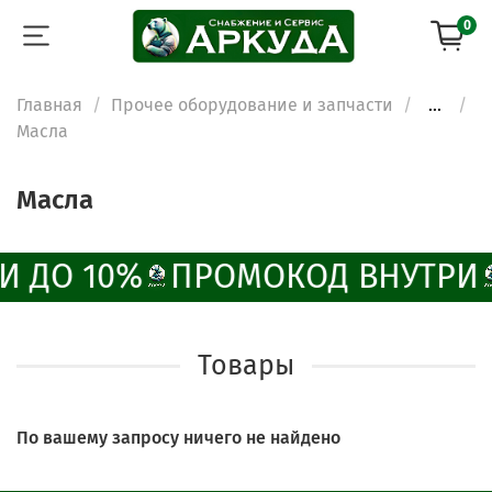
0
Главная
Прочее оборудование и запчасти
...
Масла
ChatApp
online
Масла
Наши мессенджеры
Свяжитесь с нами через любой удобный
И ДО 10%
ПРОМОКОД ВНУТРИ
мессенджер!
Написать менеджеру в MAX
Товары
Отдел продаж и сервис
По вашему запросу ничего не найдено
Электронная почта