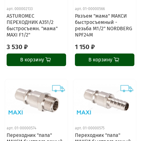
арт.
000002133
арт.
01-00000566
ASTUROMEC
Разъем "мама" МАКСИ
ПЕРЕХОДНИК A351/2
быстросъемный -
быстросъемн. "мама"
резьба M1/2" NORDBERG
MAXI F1/2"
NPF24M
3 530 ₽
1 150 ₽
В корзину
В корзину
арт.
01-00000574
арт.
01-00000575
Переходник "папа"
Переходник "папа"