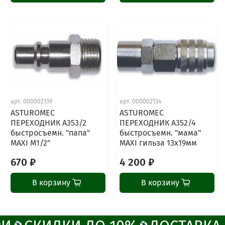
ChatApp
online
Наши мессенджеры
арт.
000002139
арт.
000002134
Свяжитесь с нами через любой удобный
ASTUROMEC
ASTUROMEC
мессенджер!
ПЕРЕХОДНИК A353/2
ПЕРЕХОДНИК A352/4
быстросъемн. "папа"
быстросъемн. "мама"
MAXI M1/2"
MAXI гильза 13х19мм
Написать менеджеру в MAX
670 ₽
4 200 ₽
Отдел продаж и сервис
В корзину
В корзину
Электронная почта
Позвонить