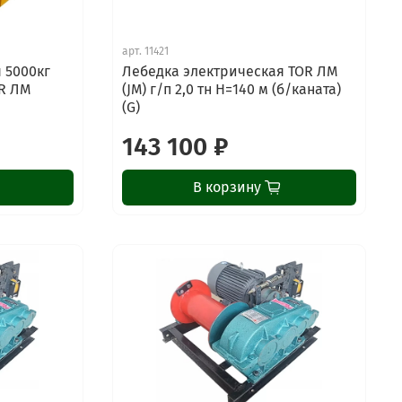
арт.
11421
 5000кг
Лебедка электрическая TOR ЛМ
OR ЛМ
(JM) г/п 2,0 тн Н=140 м (б/каната)
(G)
143 100 ₽
В корзину