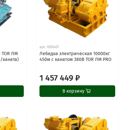
арт.
1050457
я TOR ЛМ
Лебедка электрическая 10000кг
б/каната)
450м с канатом 380В TOR ЛМ PRO
1 457 449 ₽
В корзину