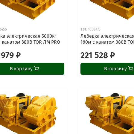
0456
арт.
1050473
ка электрическая 5000кг
Лебедка электрическая
с канатом 380В TOR ЛМ PRO
160м с канатом 380В T
 979 ₽
221 528 ₽
В корзину
В корзину