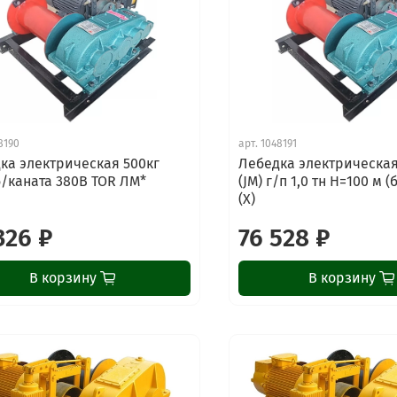
8190
арт.
1048191
ка электрическая 500кг
Лебедка электрическа
б/каната 380В TOR ЛМ*
(JM) г/п 1,0 тн Н=100 м (
(X)
326 ₽
76 528 ₽
В корзину
В корзину