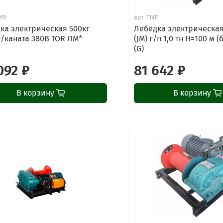
051
арт.
11411
ка электрическая 500кг
Лебедка электрическа
б/каната 380В TOR ЛМ*
(JM) г/п 1,0 тн Н=100 м (
(G)
092 ₽
81 642 ₽
В корзину
В корзину