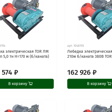
8194
арт.
1048193
ка электрическая TOR ЛМ
Лебедка электрическая
/п 5,0 тн Н=170 м (б/каната)
210м б/каната 380В TO
 574 ₽
162 926 ₽
В корзину
В корзину