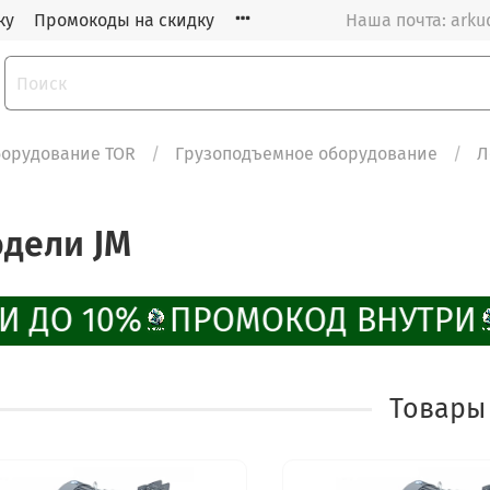
ку
Промокоды на скидку
Наша почта: arku
орудование TOR
Грузоподъемное оборудование
Л
одели JM
И ДО 10%
ПРОМОКОД ВНУТРИ
Товары