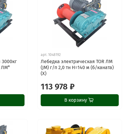
арт.
1048192
 3000кг
Лебедка электрическая TOR ЛМ
R ЛМ*
(JM) г/п 2,0 тн Н=140 м (б/каната)
(X)
113 978 ₽
В корзину