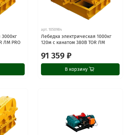
арт.
1050984
 3000кг
Лебедка электрическая 1000кг
OR ЛМ PRO
120м с канатом 380В TOR ЛМ
91 359 ₽
В корзину