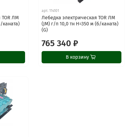
арт.
114101
я TOR ЛМ
Лебедка электрическая TOR ЛМ
б/каната)
(JM) г/п 10,0 тн Н=350 м (б/каната)
(G)
765 340 ₽
В корзину
ChatApp
online
Наши мессенджеры