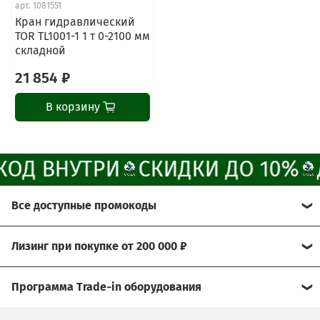
Свяжитесь с нами через любой удобный
арт.
1081551
мессенджер!
Кран гидравлический
TOR TL1001-1 1 т 0-2100 мм
складной
Написать менеджеру в MAX
21 854 ₽
Отдел продаж и сервис
В корзину
Электронная почта
Позвонить
ОД ВНУТРИ
СКИДКИ ДО 10%
Telegram-канал
Все доступные промокоды
Группа Вконтакте
Хотите получить больше выгоды?
Лизинг при покупке от 200 000 ₽
Канал MAX
Мы рады предложить Вам возможность
Условия:
воспользоваться нашими эксклюзивными
Программа Trade‑in оборудования
промокодами.
- договор через лизинговую компанию
Сдайте свое б/у оборудование, а его стоимость мы
Просто активируйте их при оформлении заказа и