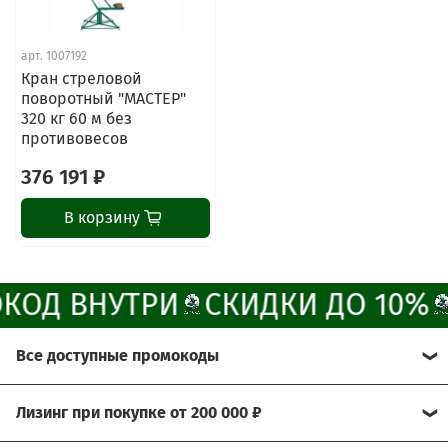
Наши мессенджеры
арт.
1007192
Свяжитесь с нами через любой удобный
Кран стреловой
мессенджер!
поворотный "МАСТЕР"
320 кг 60 м без
противовесов
Написать менеджеру в MAX
376 191 ₽
Отдел продаж и сервис
В корзину
Электронная почта
Позвонить
КОД ВНУТРИ
СКИДКИ ДО 10%
Telegram-канал
Все доступные промокоды
Группа Вконтакте
Хотите получить больше выгоды?
Лизинг при покупке от 200 000 ₽
Канал MAX
Мы рады предложить Вам возможность