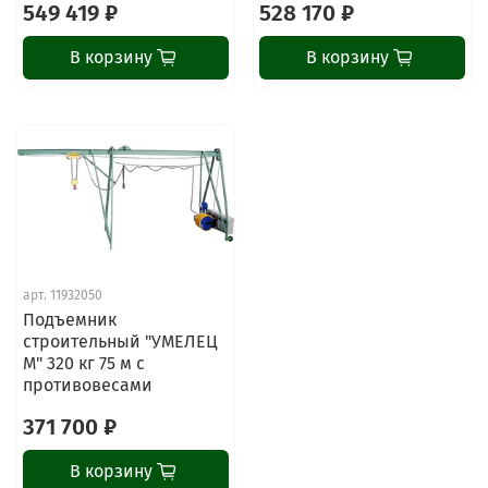
549 419 ₽
528 170 ₽
В корзину
В корзину
ChatApp
online
Наши мессенджеры
арт.
11932050
Свяжитесь с нами через любой удобный
Подъемник
мессенджер!
строительный "УМЕЛЕЦ
М" 320 кг 75 м с
противовесами
Написать менеджеру в MAX
371 700 ₽
Отдел продаж и сервис
В корзину