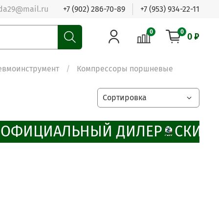
da29@mail.ru
+7 (902) 286-70-89
+7 (953) 934-22-11
0
0
0 ₽
евмоинструмент
Компрессоры поршневые
ОФИЦИАЛЬНЫЙ ДИЛЕР
СКИДК