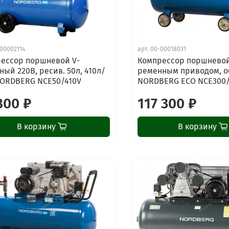
00002114
арт.
00-00018031
ессор поршневой V-
Компрессор поршневой
ный 220В, ресив. 50л, 410л/
ременным приводом, о
ORDBERG NCE50/410V
NORDBERG ECO NCE300
800 ₽
117 300 ₽
В корзину
В корзину