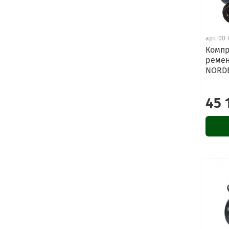
арт.
00-
Компр
ремен
NORDB
45 