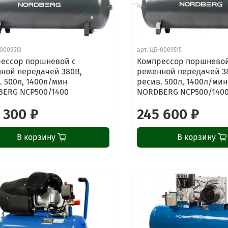
0009513
арт.
ЦБ-0009515
ессор поршневой с
Компрессор поршневой
ной передачей 380В,
ременной передачей 3
. 500л, 1400л/мин
ресив. 500л, 1400л/мин
ERG NCP500/1400
NORDBERG NCP500/1400
 300 ₽
245 600 ₽
В корзину
В корзину