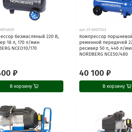
00014029
арт.
01-00017243
ессор безмасляный 220 В,
Компрессор поршневой
ер 18 л, 170 л/мин
ременной передачей 22
ERG NCEO10/170
ресивер 50 л, 446 л/ми
NORDBERG NCE50/480
400 ₽
40 100 ₽
В корзину
В корзину