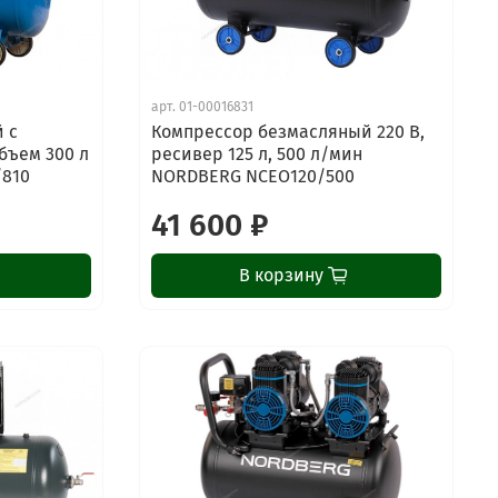
арт.
01-00016831
 с
Компрессор безмасляный 220 В,
бъем 300 л
ресивер 125 л, 500 л/мин
/810
NORDBERG NCEO120/500
41 600 ₽
В корзину