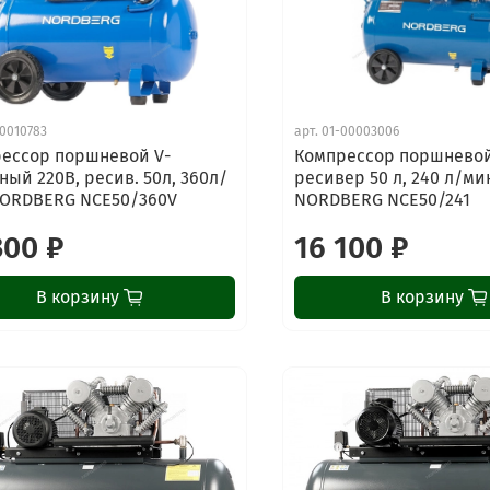
0010783
арт.
01-00003006
ессор поршневой V-
Компрессор поршневой 
ный 220В, ресив. 50л, 360л/
ресивер 50 л, 240 л/ми
ORDBERG NCE50/360V
NORDBERG NCE50/241
300 ₽
16 100 ₽
В корзину
В корзину