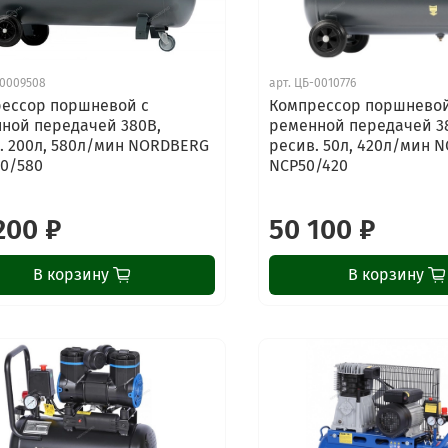
0009508
арт.
ЦБ-0010776
ессор поршневой с
Компрессор поршневой
ной передачей 380В,
ременной передачей 3
. 200л, 580л/мин NORDBERG
ресив. 50л, 420л/мин 
0/580
NCP50/420
200 ₽
50 100 ₽
В корзину
В корзину