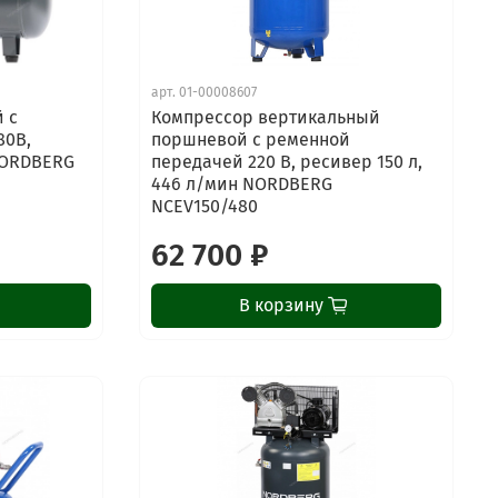
арт.
01-00008607
 с
Компрессор вертикальный
80В,
поршневой с ременной
NORDBERG
передачей 220 В, ресивер 150 л,
446 л/мин NORDBERG
NCEV150/480
62 700 ₽
В корзину