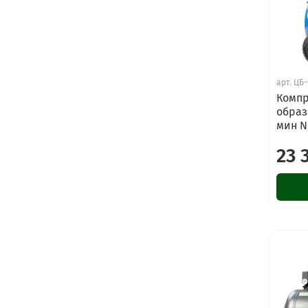
арт.
ЦБ-
Компр
образ
мин N
23 