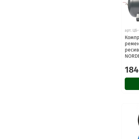
арт.
ЦБ-
Компр
ремен
ресив
NORDB
184