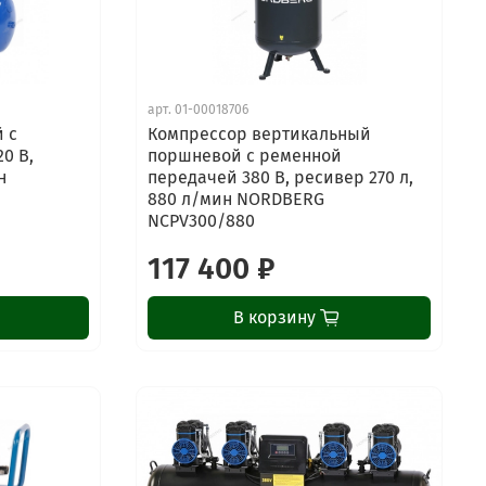
арт.
01-00018706
 с
Компрессор вертикальный
0 В,
поршневой с ременной
н
передачей 380 В, ресивер 270 л,
880 л/мин NORDBERG
NCPV300/880
117 400 ₽
В корзину