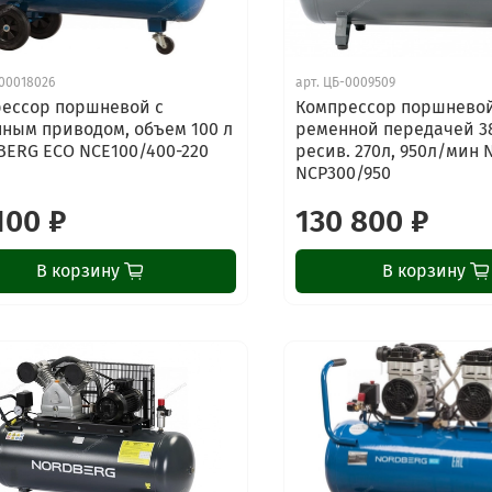
00018026
арт.
ЦБ-0009509
ессор поршневой с
Компрессор поршневой
ным приводом, объем 100 л
ременной передачей 3
ERG ECO NCE100/400-220
ресив. 270л, 950л/мин
NCP300/950
100 ₽
130 800 ₽
В корзину
В корзину