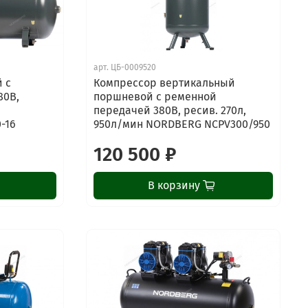
арт.
ЦБ-0009520
 с
Компрессор вертикальный
80В,
поршневой с ременной
передачей 380В, ресив. 270л,
-16
950л/мин NORDBERG NCPV300/950
120 500 ₽
В корзину