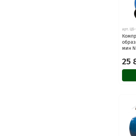
арт.
ЦБ-
Компр
образ
мин N
25 