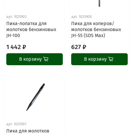
арт.
1025903
арт.
1025900
Пика-лопатка для
Пика для коперов/
молотков бензиновых
молотков бензиновых
JH-100
JH-55 (SDS Max)
1 442 ₽
627 ₽
В корзину
В корзину
ChatApp
online
Наши мессенджеры
Свяжитесь с нами через любой удобный
мессенджер!
арт.
1025901
Пика для молотков