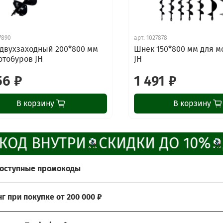
7890
арт.
1027878
двухзаходный 200*800 мм
Шнек 150*800 мм для м
отобуров JH
JH
56 ₽
1 491 ₽
В корзину
В корзину
КОД ВНУТРИ
СКИДКИ ДО 10%
доступные промокоды
те получить больше выгоды?
нг при покупке от 200 000 ₽
ады предложить Вам возможность воспользоваться наши
ия: