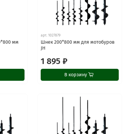
арт.
1027879
0*800 мм
Шнек 200*800 мм для мотобуров
JH
1 895 ₽
В корзину
ChatApp
online