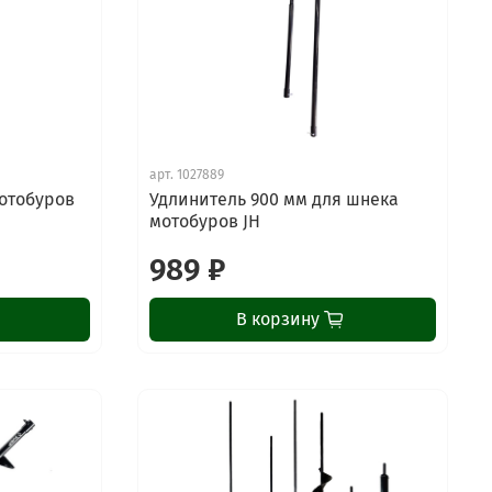
арт.
1027889
отобуров
Удлинитель 900 мм для шнека
мотобуров JH
989 ₽
В корзину