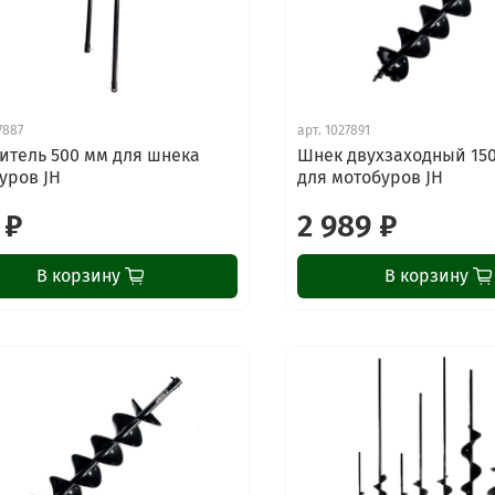
7887
арт.
1027891
итель 500 мм для шнека
Шнек двухзаходный 15
уров JH
для мотобуров JH
 ₽
2 989 ₽
В корзину
В корзину