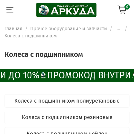
0
Главная
Прочее оборудование и запчасти
...
Колеса с подшипником
Колеса с подшипником
И ДО 10%
ПРОМОКОД ВНУТРИ
ChatApp
Колеса с подшипником полиуретановые
online
Колеса с подшипником резиновые
Наши мессенджеры
Свяжитесь с нами через любой удобный
Колеса с подшипником нейлон
мессенджер!