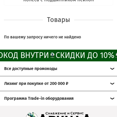
Написать менеджеру в MAX
Товары
Отдел продаж и сервис
По вашему запросу ничего не найдено
Электронная почта
Позвонить
КОД ВНУТРИ
СКИДКИ ДО 10%
Telegram-канал
Все доступные промокоды
Группа Вконтакте
Хотите получить больше выгоды?
Лизинг при покупке от 200 000 ₽
Канал MAX
Мы рады предложить Вам возможность
Условия:
воспользоваться нашими эксклюзивными
Программа Trade‑in оборудования
промокодами.
- договор через лизинговую компанию
Сдайте свое б/у оборудование, а его стоимость мы
Просто активируйте их при оформлении заказа и
- условия подбираются индивидуально
зачтём при покупке нового!
получите скидку до 10%.
- предварительное решение можно узнать