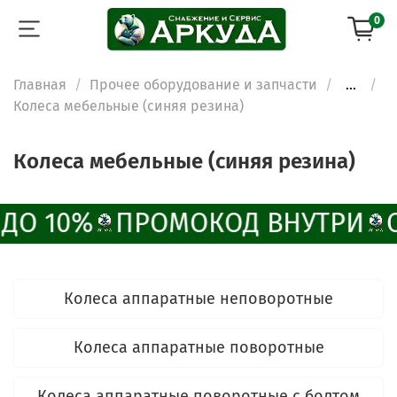
0
Главная
Прочее оборудование и запчасти
...
Колеса мебельные (синяя резина)
Колеса мебельные (синяя резина)
ДО 10%
ПРОМОКОД ВНУТРИ
Колеса аппаратные неповоротные
Колеса аппаратные поворотные
Колеса аппаратные поворотные с болтом