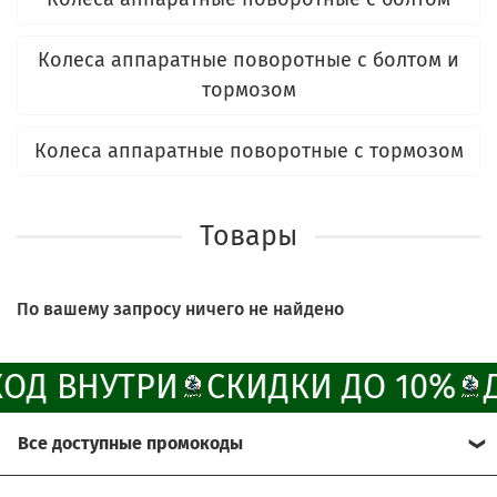
ChatApp
online
Колеса аппаратные поворотные с болтом и
тормозом
Наши мессенджеры
Свяжитесь с нами через любой удобный
Колеса аппаратные поворотные с тормозом
мессенджер!
Написать менеджеру в MAX
Товары
Отдел продаж и сервис
По вашему запросу ничего не найдено
Электронная почта
Позвонить
ОД ВНУТРИ
СКИДКИ ДО 10%
Telegram-канал
Все доступные промокоды
Группа Вконтакте
Хотите получить больше выгоды?