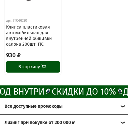
Наши мессенджеры
арт.
JTC-RD20
Свяжитесь с нами через любой удобный
Клипса пластиковая
мессенджер!
автомобильная для
внутренней обшивки
салона 200шт. JTC
Написать менеджеру в MAX
930 ₽
Отдел продаж и сервис
В корзину
Электронная почта
Позвонить
ОД ВНУТРИ
СКИДКИ ДО 10%
Д
Telegram-канал
Все доступные промокоды
Группа Вконтакте
Хотите получить больше выгоды?
Лизинг при покупке от 200 000 ₽