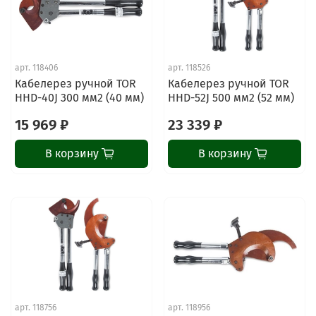
арт.
118406
арт.
118526
Кабелерез ручной TOR
Кабелерез ручной TOR
HHD-40J 300 мм2 (40 мм)
HHD-52J 500 мм2 (52 мм)
15 969 ₽
23 339 ₽
В корзину
В корзину
ChatApp
online
Наши мессенджеры
Свяжитесь с нами через любой удобный
арт.
118756
арт.
118956