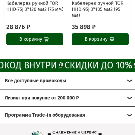
мессенджер!
Кабелерез ручной TOR
Кабелерез ручной TOR
HHD-75J 3*120 мм2 (75 мм)
HHD-95J 3*185 мм2 (95
мм)
Написать менеджеру в MAX
28 876 ₽
35 898 ₽
Отдел продаж и сервис
В корзину
В корзину
Электронная почта
Позвонить
КОД ВНУТРИ
СКИДКИ ДО 10%
Telegram-канал
Все доступные промокоды
Группа Вконтакте
Хотите получить больше выгоды?
Лизинг при покупке от 200 000 ₽
Канал MAX
Мы рады предложить Вам возможность
Условия:
воспользоваться нашими эксклюзивными
Программа Trade‑in оборудования
промокодами.
- договор через лизинговую компанию
Сдайте свое б/у оборудование, а его стоимость мы
Просто активируйте их при оформлении заказа и
- условия подбираются индивидуально
зачтём при покупке нового!