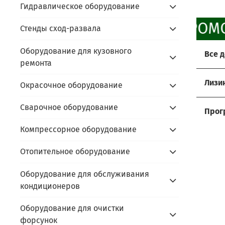
Гидравлическое оборудование
ПРОМО
Стенды сход-развала
Оборудование для кузовного
Все 
ремонта
Хоти
Лизи
Окрасочное оборудование
Мы р
Услов
Сварочное оборудование
Прос
Прог
- до
Компрессорное оборудование
Сдайт
Акти
- ус
- пр
Алго
Отопительное оборудование
prom
- под
- пр
prom
Оборудование для обслуживания
- по
В чём
кондиционеров
- сда
Скидк
- не
Оборудование для очистки
- обо
Оста
форсунок
- фи