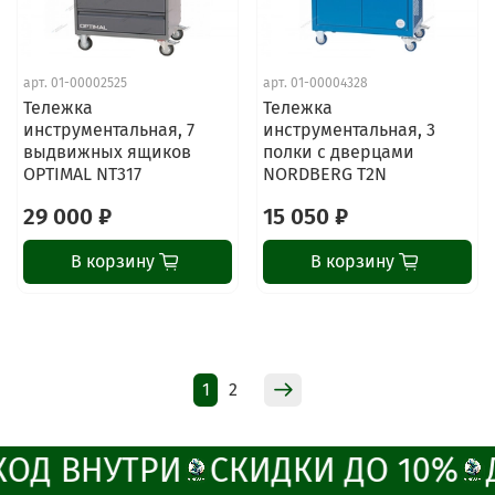
арт.
01-00002525
арт.
01-00004328
ChatApp
Тележка
Тележка
online
инструментальная, 7
инструментальная, 3
выдвижных ящиков
полки с дверцами
OPTIMAL NT317
NORDBERG T2N
Наши мессенджеры
29 000 ₽
15 050 ₽
Свяжитесь с нами через любой удобный
мессенджер!
В корзину
В корзину
Написать менеджеру в MAX
Отдел продаж и сервис
1
2
Электронная почта
Позвонить
ОД ВНУТРИ
СКИДКИ ДО 10%
Д