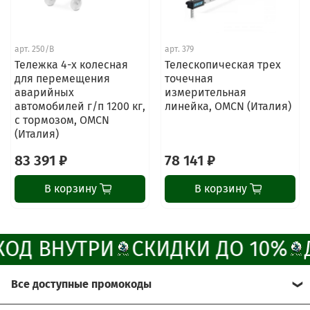
ChatApp
online
арт.
250/B
арт.
379
Тележка 4-х колесная
Телескопическая трех
Наши мессенджеры
для перемещения
точечная
Свяжитесь с нами через любой удобный
аварийных
измерительная
мессенджер!
автомобилей г/п 1200 кг,
линейка, OMCN (Италия)
с тормозом, OMCN
(Италия)
Написать менеджеру в MAX
83 391 ₽
78 141 ₽
Отдел продаж и сервис
В корзину
В корзину
Электронная почта
Позвонить
ОД ВНУТРИ
СКИДКИ ДО 10%
Telegram-канал
Все доступные промокоды
Группа Вконтакте