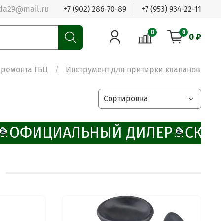
da29@mail.ru
+7 (902) 286-70-89
+7 (953) 934-22-11
0
0
0 ₽
 ремонта ГБЦ
Инструмент для притирки клапанов
ОФИЦИАЛЬНЫЙ ДИЛЕР
СКИД