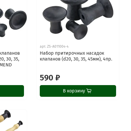
арт.
ZS-A011004-4
клапанов
Набор притирочных насадок
0, 30, 35,
клапанов (d20, 30, 35, 45мм), 4пр.
PMEND
590 ₽
В корзину