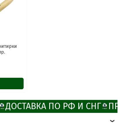
ритирки
пр.
ДОСТАВКА ПО РФ И СНГ
ПРОМ
ChatApp
online