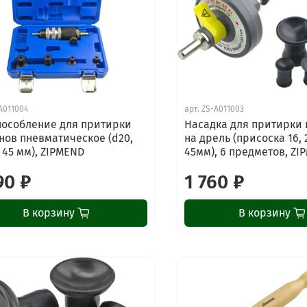
A011004
арт.
ZS-A011003
особление для притирки
Насадка для притирки 
нов пневматическое (d20,
на дрель (присоска 16, 2
, 45 мм), ZIPMEND
45мм), 6 предметов, ZI
90 ₽
1 760 ₽
В корзину
В корзину