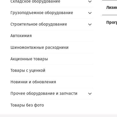
Складское оборудование
Хоти
Лизи
Грузоподъемное оборудование
Мы р
Услов
Прос
Прог
Строительное оборудование
- до
Сдайт
Акти
- ус
Автохимия
- пр
Алго
prom
- под
Шиномонтажные расходники
- пр
prom
- по
В чём
Акционные товары
- сда
Скидк
- не
Товары с уценкой
- обо
Оста
- фи
Новинки и обновления
- пр
Прочее оборудование и запчасти
Каль
Товары без фото