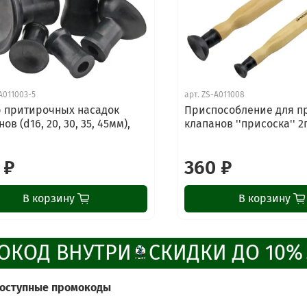
A011003-5
арт.
ZS-A011008
 притирочных насадок
Приспособление для п
ов (d16, 20, 30, 35, 45мм),
клапанов ''присоска'' 2
 ₽
360 ₽
В корзину
В корзину
ОКОД ВНУТРИ
СКИДКИ ДО 10%
доступные промокоды