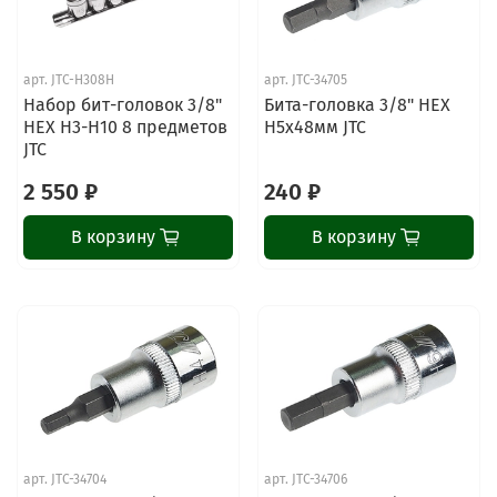
арт.
JTC-H308H
арт.
JTC-34705
Набор бит-головок 3/8"
Бита-головка 3/8" HEX
HEX H3-H10 8 предметов
H5х48мм JTC
JTC
2 550 ₽
240 ₽
В корзину
В корзину
арт.
JTC-34704
арт.
JTC-34706