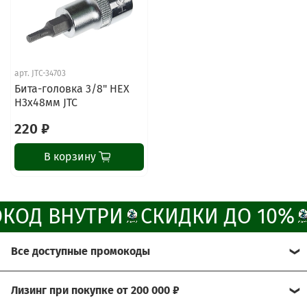
Наши мессенджеры
Свяжитесь с нами через любой удобный
мессенджер!
арт.
JTC-34703
Бита-головка 3/8" HEX
H3х48мм JTC
Написать менеджеру в MAX
220 ₽
Отдел продаж и сервис
В корзину
Электронная почта
Позвонить
КОД ВНУТРИ
СКИДКИ ДО 10%
Telegram-канал
Все доступные промокоды
Группа Вконтакте
Хотите получить больше выгоды?
Лизинг при покупке от 200 000 ₽