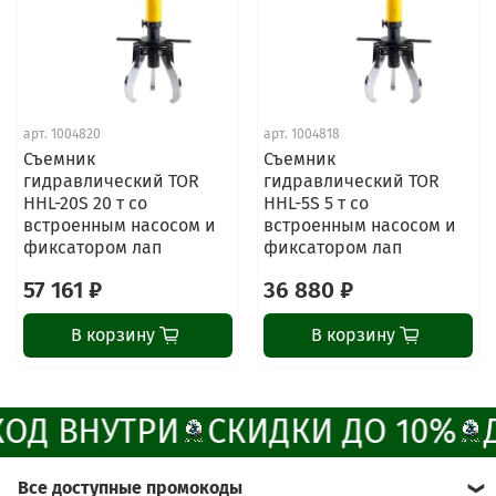
ChatApp
online
арт.
1004820
арт.
1004818
Наши мессенджеры
Съемник
Съемник
Свяжитесь с нами через любой удобный
гидравлический TOR
гидравлический TOR
мессенджер!
HHL-20S 20 т со
HHL-5S 5 т со
встроенным насосом и
встроенным насосом и
фиксатором лап
фиксатором лап
Написать менеджеру в MAX
57 161 ₽
36 880 ₽
Отдел продаж и сервис
В корзину
В корзину
Электронная почта
Позвонить
ОД ВНУТРИ
СКИДКИ ДО 10%
Д
Telegram-канал
Все доступные промокоды