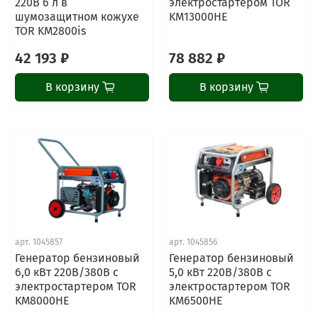
220В 6 л в
электростартером TOR
шумозащитном кожухе
KM13000HE
TOR KM2800is
42 193 ₽
78 882 ₽
В корзину
В корзину
арт.
1045857
арт.
1045856
ChatApp
Генератор бензиновый
Генератор бензиновый
online
6,0 кВт 220В/380В с
5,0 кВт 220В/380В с
электростартером TOR
электростартером TOR
KM8000HE
KM6500HE
Наши мессенджеры