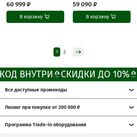
60 999 ₽
59 090 ₽
Свяжитесь с нами через любой удобный
мессенджер!
В корзину
В корзину
Написать менеджеру в MAX
Отдел продаж и сервис
1
2
Электронная почта
Позвонить
ОД ВНУТРИ
СКИДКИ ДО 10%
Telegram-канал
Все доступные промокоды
Группа Вконтакте
Хотите получить больше выгоды?
Лизинг при покупке от 200 000 ₽
Канал MAX
Мы рады предложить Вам возможность
Условия:
воспользоваться нашими эксклюзивными
Программа Trade‑in оборудования
промокодами.
- договор через лизинговую компанию
Сдайте свое б/у оборудование, а его стоимость мы