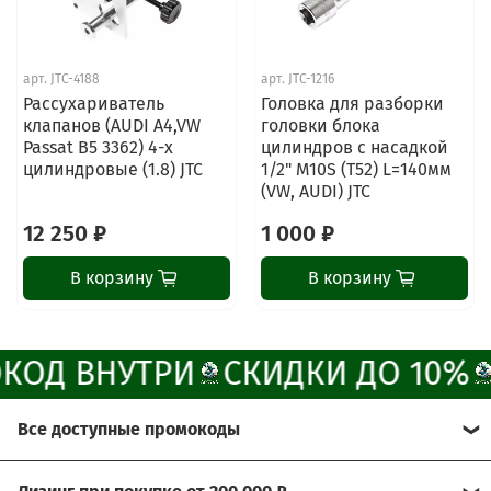
online
арт.
JTC-4188
арт.
JTC-1216
Наши мессенджеры
Рассухариватель
Головка для разборки
Свяжитесь с нами через любой удобный
клапанов (AUDI A4,VW
головки блока
мессенджер!
Passat B5 3362) 4-х
цилиндров с насадкой
цилиндровые (1.8) JTC
1/2" M10S (T52) L=140мм
(VW, AUDI) JTC
Написать менеджеру в MAX
12 250 ₽
1 000 ₽
Отдел продаж и сервис
В корзину
В корзину
Электронная почта
Позвонить
КОД ВНУТРИ
СКИДКИ ДО 10%
Telegram-канал
Все доступные промокоды
Группа Вконтакте
Хотите получить больше выгоды?