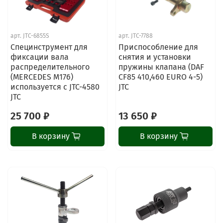
арт.
JTC-6855S
арт.
JTC-7788
Специнструмент для
Приспособление для
фиксации вала
снятия и установки
распределительного
пружины клапана (DAF
(MERCEDES M176)
CF85 410,460 EURO 4-5)
используется с JTC-4580
JTC
JTC
25 700 ₽
13 650 ₽
В корзину
В корзину