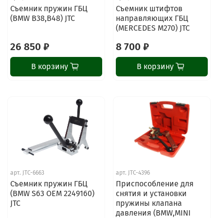
Съемник пружин ГБЦ
Съемник штифтов
(BMW B38,B48) JTC
направляющих ГБЦ
(MERCEDES M270) JTC
26 850 ₽
8 700 ₽
В корзину
В корзину
арт.
JTC-6663
арт.
JTC-4396
Съемник пружин ГБЦ
Приспособление для
(BMW S63 OEM 2249160)
снятия и установки
JTC
пружины клапана
давления (BMW,MINI