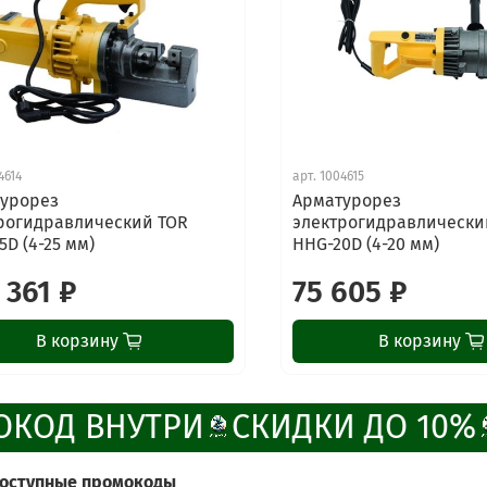
4614
арт.
1004615
урорез
Арматурорез
рогидравлический TOR
электрогидравлически
5D (4-25 мм)
HHG-20D (4-20 мм)
 361 ₽
75 605 ₽
В корзину
В корзину
КОД ВНУТРИ
СКИДКИ ДО 10%
доступные промокоды