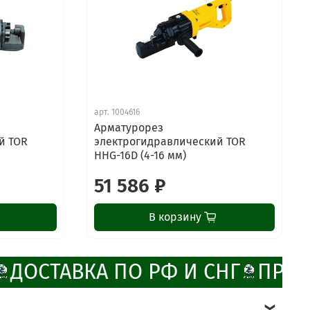
арт.
1004616
Арматурорез
й TOR
электрогидравлический TOR
HHG-16D (4-16 мм)
51 586 ₽
В корзину
ДОСТАВКА ПО РФ И СНГ
ПРОМ
ChatApp
online