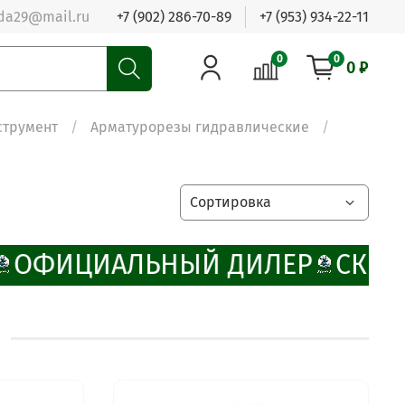
da29@mail.ru
+7 (902) 286-70-89
+7 (953) 934-22-11
0
0
0 ₽
струмент
Арматурорезы гидравлические
ОФИЦИАЛЬНЫЙ ДИЛЕР
СКИД