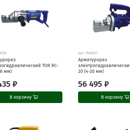
6036
арт.
1046037
урорез
Арматурорез
рогидравлический TOR RC-
электрогидравлический
16 мм)
20 (4-20 мм)
435 ₽
56 495 ₽
В корзину
В корзину