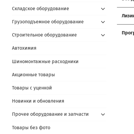
Складское оборудование
Хоти
Лизи
Грузоподъемное оборудование
Мы р
Услов
Прос
Прог
Строительное оборудование
- до
Сдайт
Акти
- ус
Автохимия
- пр
Алго
prom
- под
Шиномонтажные расходники
- пр
prom
- по
В чём
Акционные товары
- сда
Скидк
- не
Товары с уценкой
- обо
Оста
- фи
Новинки и обновления
- пр
Прочее оборудование и запчасти
Каль
Товары без фото