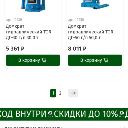
ChatApp
арт.
10530
арт.
10550
online
Домкрат
Домкрат
гидравлический TOR
гидравлический TOR
ДГ-30 г/п 30,0 т
ДГ-50 г/п 50,0 т
Наши мессенджеры
5 361 ₽
8 011 ₽
Свяжитесь с нами через любой удобный
мессенджер!
В корзину
В корзину
Написать менеджеру в MAX
Отдел продаж и сервис
1
2
Электронная почта
Позвонить
ОД ВНУТРИ
СКИДКИ ДО 10%
Д
Telegram-канал