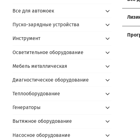
Все для автомоек
Хоти
Лизи
Пуско-зарядные устройства
Мы р
Услов
Прос
Прог
Инструмент
- до
Сдайт
Акти
- ус
Осветительное оборудование
- пр
Алго
prom
- под
Мебель металлическая
- пр
prom
- по
В чём
Диагностическое оборудование
- сда
Скидк
- не
Теплооборудование
- обо
Оста
- фи
Генераторы
- пр
Вытяжное оборудование
Каль
Насосное оборудование