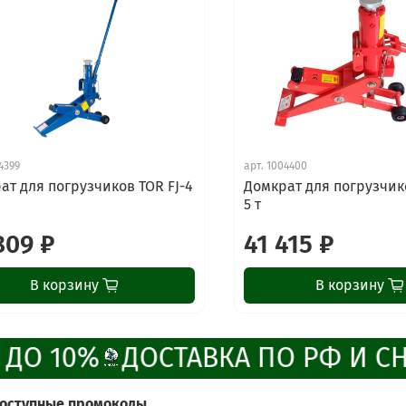
4399
арт.
1004400
ат для погрузчиков TOR FJ-4
Домкрат для погрузчико
5 т
809 ₽
41 415 ₽
В корзину
В корзину
 ДО 10%
ДОСТАВКА ПО РФ И СН
доступные промокоды