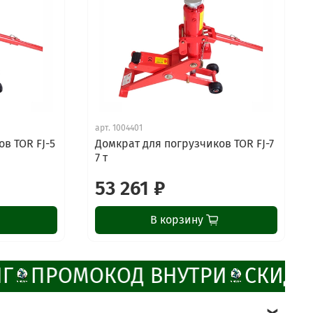
арт.
1004401
в TOR FJ-5
Домкрат для погрузчиков TOR FJ-7
7 т
53 261 ₽
В корзину
Г
ПРОМОКОД ВНУТРИ
СКИДК