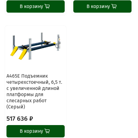
В корзину
В корзину
ChatApp
online
A465E Подъемник
Наши мессенджеры
четырехстоечный, 6,5 т.
Свяжитесь с нами через любой удобный
с увеличенной длиной
мессенджер!
платформы для
слесарных работ
(Серый)
Написать менеджеру в MAX
517 636 ₽
Отдел продаж и сервис
В корзину