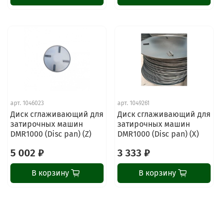
ChatApp
арт.
1046023
арт.
1049261
online
Диск сглаживающий для
Диск сглаживающий для
затирочных машин
затирочных машин
DMR1000 (Disc pan) (Z)
DMR1000 (Disc pan) (X)
Наши мессенджеры
5 002 ₽
3 333 ₽
Свяжитесь с нами через любой удобный
мессенджер!
В корзину
В корзину
Написать менеджеру в MAX
Отдел продаж и сервис