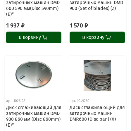
затирочных машин DMD
затирочных машин DMD
600 590 мм(Disc 590mm)
900 (Set of blades) (Z)
(E)*
1 937 ₽
1 570 ₽
В корзину
В корзину
арт.
1026128
арт.
1049260
Диск сглаживающий для
Диск сглаживающий для
затирочных машин DMD
затирочных машин
900 860 мм (Disc 860mm)
DMR600 (Disc pan) (X)
(E)*