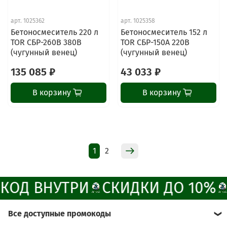
ChatApp
арт.
1025362
арт.
1025358
online
Бетоносмеситель 220 л
Бетоносмеситель 152 л
TOR СБР-260В 380В
TOR СБР-150А 220В
(чугунный венец)
(чугунный венец)
Наши мессенджеры
135 085 ₽
43 033 ₽
Свяжитесь с нами через любой удобный
мессенджер!
В корзину
В корзину
Написать менеджеру в MAX
Отдел продаж и сервис
1
2
Электронная почта
Позвонить
ОД ВНУТРИ
СКИДКИ ДО 10%
Telegram-канал
Все доступные промокоды