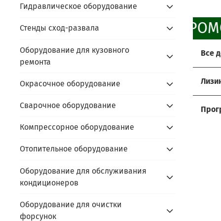
Гидравлическое оборудование
ПРОМ
Стенды сход-развала
Оборудование для кузовного
Все 
ремонта
Хоти
Лизи
Окрасочное оборудование
Мы р
Услов
Сварочное оборудование
Прос
Прог
- до
Компрессорное оборудование
Сдайт
Акти
- ус
- пр
Алго
Отопительное оборудование
prom
- под
- пр
prom
Оборудование для обслуживания
- по
В чём
кондиционеров
- сда
Скидк
- не
Оборудование для очистки
- обо
Оста
форсунок
- фи